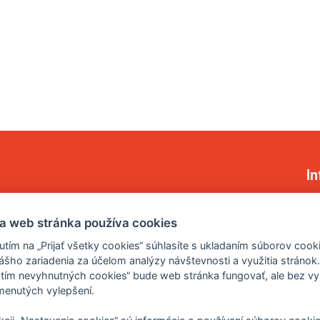
I
Ob
a web stránka používa cookies
Re
va
nutím na „Prijať všetky cookies“ súhlasíte s ukladaním súborov cook
Oc
ášho zariadenia za účelom analýzy návštevnosti a využitia stránok.
Ko
jatím nevyhnutných cookies“ bude web stránka fungovať, ale bez vy
enutých vylepšení.