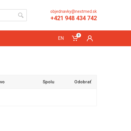
objednavky@nextmed.sk
+421 948 434 742
0
EN
vo
Spolu
Odobrať